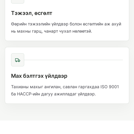
Тэжээл, өсгөлт
Өөрийн тэжээлийн үйлдвэр болон өсгөлтийн аж ахуй
нь махны гарц, чанарт чухал нөлөөтэй.
Мах бэлтгэх үйлдвэр
Тахианы махыг ангилан, савлан гаргахдаа ISO 9001
ба НАССР-ийн дагуу ажилладаг үйлдвэр.