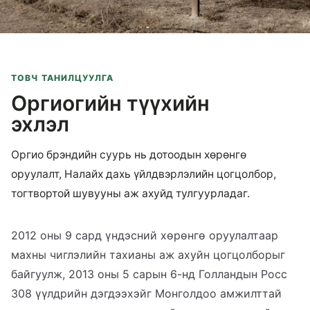
ТОВЧ ТАНИЛЦУУЛГА
Оргиогийн түүхийн
эхлэл
Оргио брэндийн суурь нь дотоодын хөрөнгө
оруулалт, Налайх дахь үйлдвэрлэлийн цогцолбор,
тогтвортой шувууны аж ахуйд тулгуурладаг.
2012 оны 9 сард үндэсний хөрөнгө оруулалтаар
махны чиглэлийн тахианы аж ахуйн цогцолборыг
байгуулж, 2013 оны 5 сарын 6-нд Голландын Росс
308 үүлдрийн дэгдээхэйг Монголдоо амжилттай