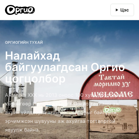
Цэс
ОРГИОГИЙН ТУХАЙ
Налайхад
байгуулагдсан Оргио
цогцолбор
Ажигана ХХК нь 2013 оноос 100 хувь дотоодын
хөрөнгөөр Налайх дүүрэгт Оргио тахианы аж
ахуйн үйлдвэрлэлийн цогцолборыг байгуулж,
эрчимжсэн шувууны аж ахуйгаа тогтвортой
явуулж байна.