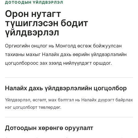
ДОТООДЫН ҮЙЛДВЭРЛЭЛ
Орон нутагт
түшиглэсэн бодит
үйлдвэрлэл
Оргиогийн онцлог нь Монголд өсгөж бойжуулсан
тахианы махыг Налайх дахь өөрийн үйлдвэрлэлийн
цогцолбороос зах зээлд нийлүүлдэгт оршдог.
Налайх дахь үйлдвэрлэлийн цогцолбор
Үйлдвэрлэл, өсгөлт, мах бэлтгэл нь Налайх дүүрэгт байрлах
нэг цогцолборт төвлөрдөг.
Дотоодын хөрөнгө оруулалт