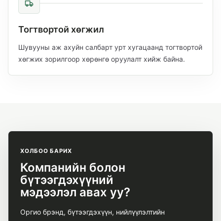
Тогтвортой хөгжил
Шувууны аж ахуйн салбарт урт хугацаанд тогтвортой
хөгжих зорилгоор хөрөнгө оруулалт хийж байна.
ХОЛБОО БАРИХ
Компанийн болон
бүтээгдэхүүний
мэдээлэл авах уу?
Оргио брэнд, бүтээгдэхүүн, нийлүүлэлтийн