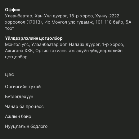
Оффис
Улаанбаатар, Хан-Уул дүүрэг, 18-р хороо, Хүннү-2222
хороолол (17013), Их Монгол улс гудамж, 101-118 байр, 5A
тоот
Үйлдвэрлэлийн цогцолбор
Монгол улс, Улаанбаатар хот, Налайх дүүрэг, 1-р хороо,
Ажигана ХХК, Оргио тахианы аж ахуйн үйлдвэрлэлийн
цогцолбор
ЦЭС
Оргиогийн тухай
Бүтээгдэхүүн
Чанар ба процесс
Ажлын байр
Нууцлалын бодлого