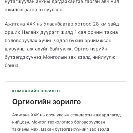
нутагшуулан анхны дэгдээхэйгээ гарган авч үйл
ажиллагаагаа эхлүүлсэн.
Ажигана ХХК нь Улаанбаатар хотоос 28 км зайд
орших Налайх дүүрэгт жилд 1 сая орчим тахиа
боловсруулах хүчин чадал бүхий эрчимжсэн
шувууны аж ахуйг байгуулж, Оргио нэрийн
бүтээгдэхүүнээ Монголын зах зээлд нийлүүлж
байна.
КОМПАНИЙН ЗОРИЛГО
Оргиогийн зорилго
Ажигана ХХК нь олон улсын стандартын шаардлагад
нийцсэн, Монгол технологиор боловсруулсан
тахианы мах, махан бүтээгдэхүүнийг зах зээлд