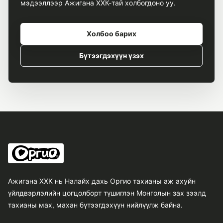
мэдээллээр Ажигана ХХК-тай холбогдоно уу.
Холбоо барих
Бүтээгдэхүүн үзэх
Ажигана ХХК нь Налайх дахь Оргио тахианы аж ахуйн
үйлдвэрлэлийн цогцолборт түшиглэн Монголын зах зээлд
тахианы мах, махан бүтээгдэхүүн нийлүүлж байна.