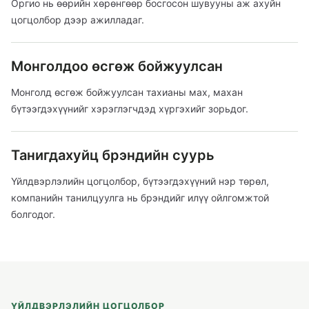
Оргио нь өөрийн хөрөнгөөр босгосон шувууны аж ахуйн
цогцолбор дээр ажилладаг.
Монголдоо өсгөж бойжуулсан
Монголд өсгөж бойжуулсан тахианы мах, махан
бүтээгдэхүүнийг хэрэглэгчдэд хүргэхийг зорьдог.
Танигдахуйц брэндийн суурь
Үйлдвэрлэлийн цогцолбор, бүтээгдэхүүний нэр төрөл,
компанийн танилцуулга нь брэндийг илүү ойлгомжтой
болгодог.
ҮЙЛДВЭРЛЭЛИЙН ЦОГЦОЛБОР