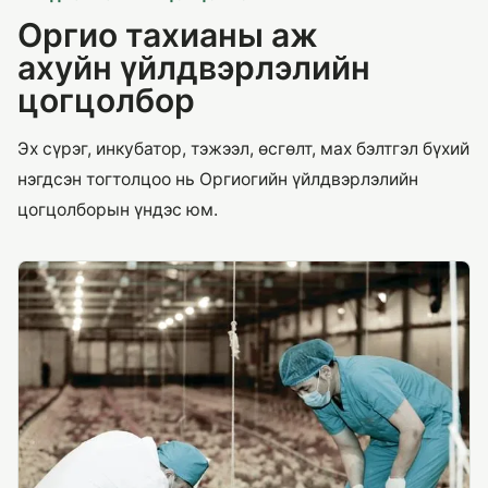
Оргио тахианы аж
ахуйн үйлдвэрлэлийн
цогцолбор
Эх сүрэг, инкубатор, тэжээл, өсгөлт, мах бэлтгэл бүхий
нэгдсэн тогтолцоо нь Оргиогийн үйлдвэрлэлийн
цогцолборын үндэс юм.