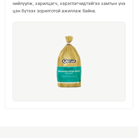
нийлүүлж, харилцагч, хэрэглэгчидтэйгээ хамтын үнэ
цэн бүтээх зорилготой ажиллаж байна.